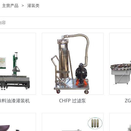
:
主营产品
>
灌装类
 涂料油漆灌装机
CHFP 过滤泵
Z